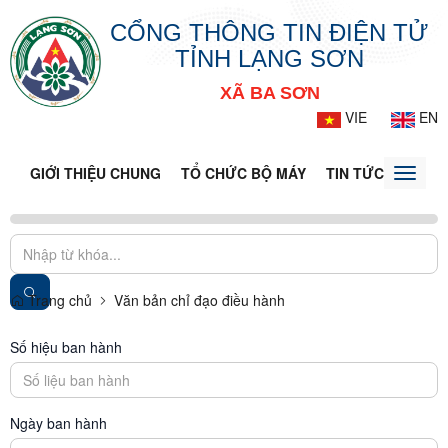
CỔNG THÔNG TIN ĐIỆN TỬ
TỈNH LẠNG SƠN
XÃ BA SƠN
VIE
EN
GIỚI THIỆU CHUNG
TỔ CHỨC BỘ MÁY
TIN TỨC - SỰ KIỆ
Toggle
naviga
Trang chủ
Văn bản chỉ đạo điều hành
Số hiệu ban hành
Ngày ban hành