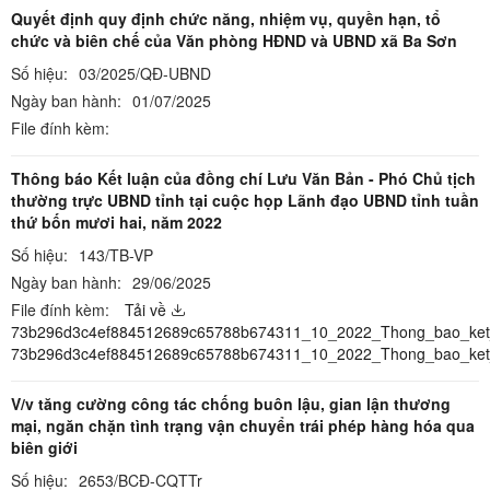
Quyết định quy định chức năng, nhiệm vụ, quyền hạn, tổ
chức và biên chế của Văn phòng HĐND và UBND xã Ba Sơn
Số hiệu:
03/2025/QĐ-UBND
Ngày ban hành:
01/07/2025
File đính kèm:
Thông báo Kết luận của đồng chí Lưu Văn Bản - Phó Chủ tịch
thường trực UBND tỉnh tại cuộc họp Lãnh đạo UBND tỉnh tuần
thứ bốn mươi hai, năm 2022
Số hiệu:
143/TB-VP
Ngày ban hành:
29/06/2025
File đính kèm:
Tải về
73b296d3c4ef884512689c65788b674311_10_2022_Thong_bao_ket_
73b296d3c4ef884512689c65788b674311_10_2022_Thong_bao_ket
V/v tăng cường công tác chống buôn lậu, gian lận thương
mại, ngăn chặn tình trạng vận chuyển trái phép hàng hóa qua
biên giới
Số hiệu:
2653/BCĐ-CQTTr