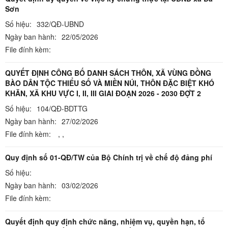
Sơn
Số hiệu:
332/QĐ-UBND
Ngày ban hành:
22/05/2026
File đính kèm:
QUYẾT ĐỊNH CÔNG BỐ DANH SÁCH THÔN, XÃ VÙNG ĐỒNG
BÀO DÂN TỘC THIỂU SỐ VÀ MIỀN NÚI, THÔN ĐẶC BIỆT KHÓ
KHĂN, XÃ KHU VỰC I, II, III GIAI ĐOẠN 2026 - 2030 ĐỢT 2
Số hiệu:
104/QĐ-BDTTG
Ngày ban hành:
27/02/2026
File đính kèm:
,
,
Quy định số 01-QĐ/TW của Bộ Chính trị về chế độ đảng phí
Số hiệu:
Ngày ban hành:
03/02/2026
File đính kèm:
Quyết định quy định chức năng, nhiệm vụ, quyền hạn, tổ