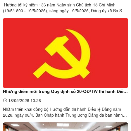
Hướng tới kỷ niệm 136 năm Ngày sinh Chủ tịch Hồ Chí Minh
(19/5/1890 - 19/5/2026), sáng ngày 19/5/2026, Đảng ủy xã Ba Sơn
đã long trọng tổ chức Lễ trao Huy hiệu Đảng đợt 19/5/2026 cho các
đồng chí đảng viên tại Phòng họp Đảng ủy xã Ba Sơn.Tại buổi lễ,
đại diện lãnh đạo Ban Xây dựng Đảng Đảng ủy xã ...
Những điểm mới trong Quy định số 20-QĐ/TW thi hành Điều
lệ Đảng
18/05/2026 10:26
Nhằm triển khai đồng bộ Hướng dẫn thi hành Điều lệ Đảng năm
2026, ngày 08/4, Ban Chấp hành Trung ương Đảng đã ban hành
Quy định số 20-QĐ/TW quy định mới nhất về thời hạn tổ chức lễ kết
nạp, thời điểm công nhận đảng viên chính thức và cách tính tuổi