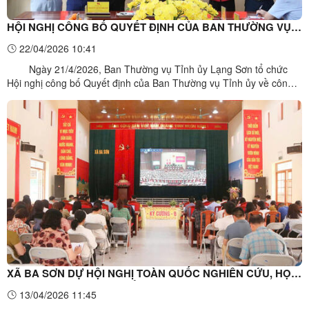
HỘI NGHỊ CÔNG BỐ QUYẾT ĐỊNH CỦA BAN THƯỜNG VỤ
TỈNH ỦY VỀ CÔNG TÁC CÁN BỘ TẠI XÃ BA SƠN
22/04/2026 10:41
Ngày 21/4/2026, Ban Thường vụ Tỉnh ủy Lạng Sơn tổ chức
Hội nghị công bố Quyết định của Ban Thường vụ Tỉnh ủy về công
tác cán bộ tại trụ sở Đảng ủy xã Ba Sơn. Hội nghị có sự tham dự
của đồng chí Nguyễn Quốc Khánh - Ủy viên BTV Tỉnh ủy, Trưởng
BTG và Dân vận Tỉnh ủy Lạng Sơn; đồng chí ...
XÃ BA SƠN DỰ HỘI NGHỊ TOÀN QUỐC NGHIÊN CỨU, HỌC
TẬP, QUÁN TRIỆT VÀ TRIỂN KHAI THỰC HIỆN NGHỊ QUYẾT
13/04/2026 11:45
HỘI NGHỊ LẦN THỨ HAI BAN CHẤP HÀNH TRUNG ƯƠNG