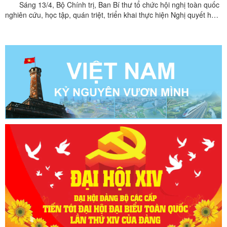
Sáng 13/4, Bộ Chính trị, Ban Bí thư tổ chức hội nghị toàn quốc
ĐẢNG KHOÁ XIV
nghiên cứu, học tập, quán triệt, triển khai thực hiện Nghị quyết hội
nghị lần thứ hai Ban Chấp hành Trung ương Đảng khóa XIV. Hội
nghị được tổ chức bằng hình thức trực tiếp và trực tuyến đến các
điểm cầu trong cả nước, được ...