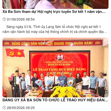
Xã Ba Sơn tham dự Hội nghị trực tuyến Sơ kết 1 năm vận
hành bộ máy của hệ thống chính trị và chính quyền địa
01/06/2026 08:54
phương 2 cấp
Sáng ngày 01/6, Tỉnh ủy Lạng Sơn tổ chức Hội nghị sơ kết 1
năm vận hành bộ máy của hệ thống chính trị và chính quyền địa
phương 2 cấp trên địa bàn tỉnh bằng hình thức trực tiếp kết hợp
trực tuyến đến các xã, phường. Tại điểm cầu xã Ba Sơn, tham dự
hội nghị có Đồng chí Vy Minh Long – Bí thư ...
ĐẢNG ỦY XÃ BA SƠN TỔ CHỨC LỄ TRAO HUY HIỆU ĐẢNG
ĐỢT 19/5/2026
28/05/2026 09:25