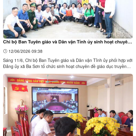
Chi bộ Ban Tuyên giáo và Dân vận Tỉnh ủy sinh hoạt chuyên
đề tại Khu Du kích Ba Sơn
12/06/2026 09:38
Sáng 11/6, Chi bộ Ban Tuyên giáo và Dân vận Tỉnh ủy phối hợp với
Đảng ủy xã Ba Sơn tổ chức sinh hoạt chuyên đề giáo dục truyền
thống lịch sử cách mạng cho cán bộ, đảng viên tại Khu Du kích Ba
Sơn và làng đá Thạch Khuyên, xã Ba Sơn.Đảng viên Chi bộ Ban
Tuyên giáo và Dân vận Tỉnh ủy xem video giới ...