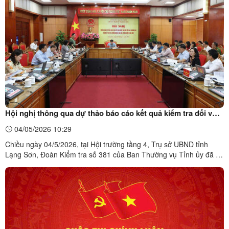
Đảng. Đây là những thông tin quan trọng giúp các ...
Hội nghị thông qua dự thảo báo cáo kết quả kiểm tra đối với
Ban Thường vụ Đảng ủy 4 xã
04/05/2026 10:29
Chiều ngày 04/5/2026, tại Hội trường tầng 4, Trụ sở UBND tỉnh
Lạng Sơn, Đoàn Kiểm tra số 381 của Ban Thường vụ Tỉnh ủy đã tổ
chức hội nghị thông qua dự thảo báo cáo kết quả kiểm tra đối với
Ban Thường vụ Đảng ủy các xã: Đồng Đăng, Cao Lộc, Công Sơn
và Ba Sơn.Đoàn Kiểm tra do đồng chí Đinh Hữu Học ...