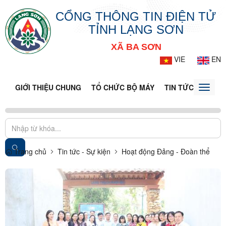
CỔNG THÔNG TIN ĐIỆN TỬ
TỈNH LẠNG SƠN
XÃ BA SƠN
VIE
EN
GIỚI THIỆU CHUNG
TỔ CHỨC BỘ MÁY
TIN TỨC - SỰ KIỆ
Toggle
naviga
Trang chủ
Tin tức - Sự kiện
Hoạt động Đảng - Đoàn thể