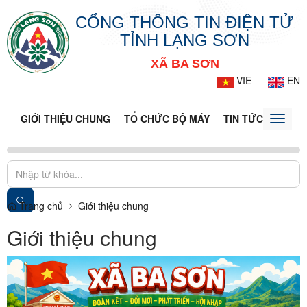
CỔNG THÔNG TIN ĐIỆN TỬ
TỈNH LẠNG SƠN
XÃ BA SƠN
VIE
EN
GIỚI THIỆU CHUNG
TỔ CHỨC BỘ MÁY
TIN TỨC - SỰ KIỆ
Toggle
naviga
Trang chủ
Giới thiệu chung
Giới thiệu chung