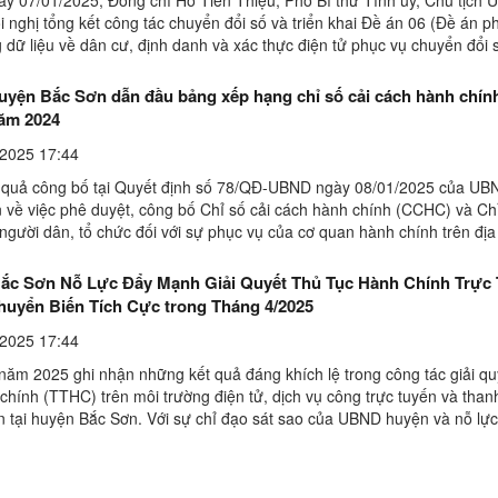
ội nghị tổng kết công tác chuyển đổi số và triển khai Đề án 06 (Đề án ph
 dữ liệu về dân cư, định danh và xác thực điện tử phục vụ chuyển đổi 
oạn ...
yện Bắc Sơn dẫn đầu bảng xếp hạng chỉ số cải cách hành chín
ăm 2024
2025 17:44
 quả công bố tại Quyết định số 78/QĐ-UBND ngày 08/01/2025 của UBN
 về việc phê duyệt, công bố Chỉ số cải cách hành chính (CCHC) và Chỉ
người dân, tổ chức đối với sự phục vụ của cơ quan hành chính trên địa
. Đối với bảng xếp hạng UBND các huyện, ...
ắc Sơn Nỗ Lực Đẩy Mạnh Giải Quyết Thủ Tục Hành Chính Trực 
huyển Biến Tích Cực trong Tháng 4/2025
2025 17:44
năm 2025 ghi nhận những kết quả đáng khích lệ trong công tác giải qu
chính (TTHC) trên môi trường điện tử, dịch vụ công trực tuyến và than
ến tại huyện Bắc Sơn. Với sự chỉ đạo sát sao của UBND huyện và nỗ lự
, UBND các xã, thị trấn, huyện đã ...