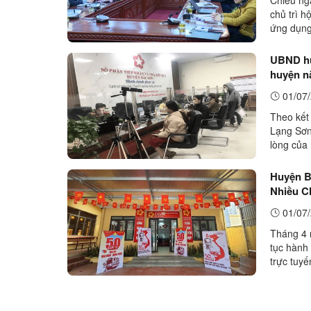
chủ trì h
ứng dụng
gia giai đ
UBND hu
huyện n
01/07/
Theo kết
Lạng Sơn
lòng của 
năm 2024
Huyện B
Nhiều C
01/07/
Tháng 4 
tục hành 
trực tuy
phòng ban