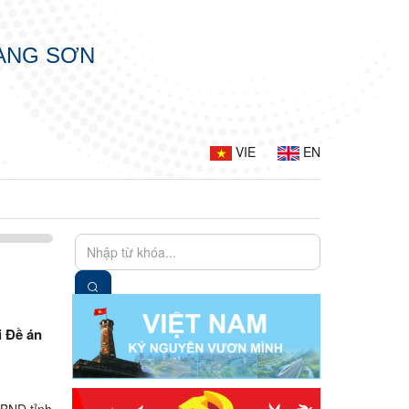
LẠNG SƠN
VIE
EN
 Đề án
UBND tỉnh