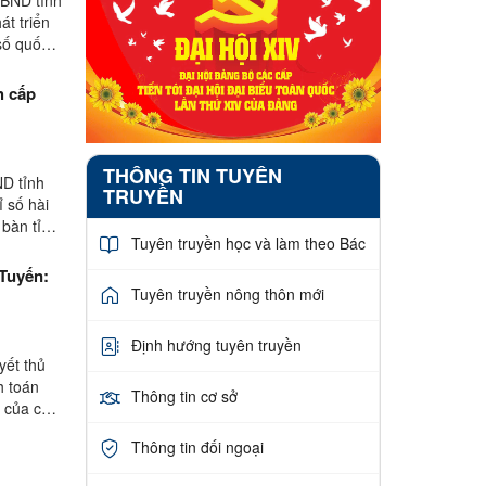
át triển
số quốc
h cấp
THÔNG TIN TUYÊN
D tỉnh
TRUYỀN
 số hài
 bàn tỉnh
Tuyên truyền học và làm theo Bác
Tuyến:
Tuyên truyền nông thôn mới
Định hướng tuyên truyền
yết thủ
h toán
Thông tin cơ sở
c của các
Thông tin đối ngoại