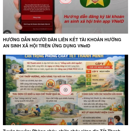
HƯỚNG DẪN NGƯỜI DÂN LIÊN KẾT TÀI KHOẢN HƯỞNG
AN SINH XÃ HỘI TRÊN ỨNG DỤNG VNeID
Tuyên truyền: Phòng cháy, chữa cháy rừng dịp Tết Thanh