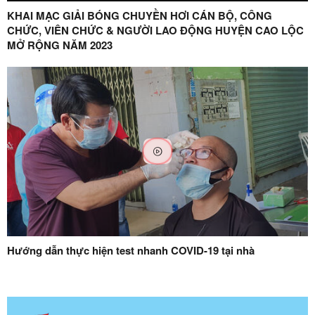
KHAI MẠC GIẢI BÓNG CHUYỀN HƠI CÁN BỘ, CÔNG
CHỨC, VIÊN CHỨC & NGƯỜI LAO ĐỘNG HUYỆN CAO LỘC
MỞ RỘNG NĂM 2023
Hướng dẫn thực hiện test nhanh COVID-19 tại nhà