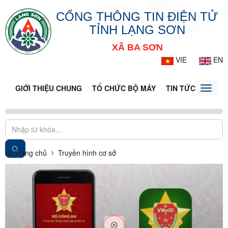
CỔNG THÔNG TIN ĐIỆN TỬ
TỈNH LẠNG SƠN
XÃ BA SƠN
VIE
EN
GIỚI THIỆU CHUNG
TỔ CHỨC BỘ MÁY
TIN TỨC - SỰ KIỆ
Toggle
naviga
Trang chủ
Truyền hình cơ sở