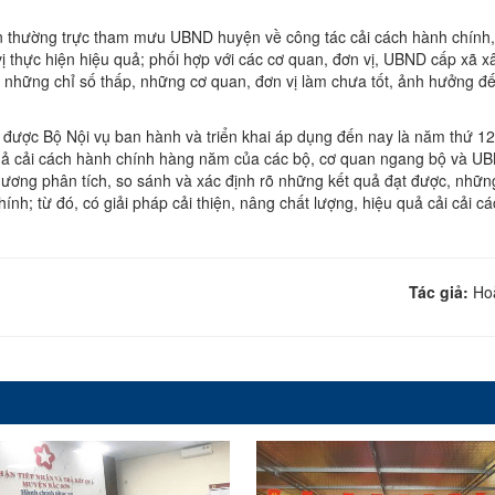
an thường trực tham mưu UBND huyện về công tác cải cách hành chính
ị thực hiện hiệu quả; phối hợp với các cơ quan, đơn vị, UBND cấp xã 
 rõ những chỉ số thấp, những cơ quan, đơn vị làm chưa tốt, ảnh hưởng đế
ả được Bộ Nội vụ ban hành và triển khai áp dụng đến nay là năm thứ 12
quả cải cách hành chính hàng năm của các bộ, cơ quan ngang bộ và U
phương phân tích, so sánh và xác định rõ những kết quả đạt được, những
nh; từ đó, có giải pháp cải thiện, nâng chất lượng, hiệu quả cải cải c
Tác giả:
Ho