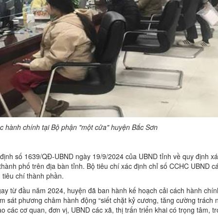
ục hành chính tại Bộ phận "một cửa" huyện Bắc Sơn
t định số 1639/QĐ-UBND ngày 19/9/2024 của UBND tỉnh về quy định xá
ành phố trên địa bàn tỉnh. Bộ tiêu chí xác định chỉ số CCHC UBND c
3 tiêu chí thành phần.
ngay từ đầu năm 2024, huyện đã ban hành kế hoạch cải cách hành chính
bám sát phương châm hành động “siết chặt kỷ cương, tăng cường trách 
ạo các cơ quan, đơn vị, UBND các xã, thị trấn triển khai có trọng tâm, t