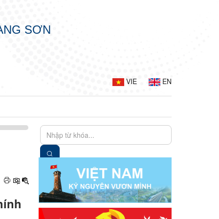
LẠNG SƠN
VIE
EN
hính