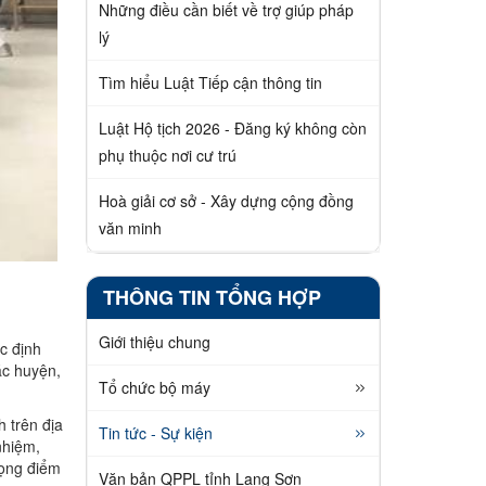
Những điều cần biết về trợ giúp pháp
lý
Tìm hiểu Luật Tiếp cận thông tin
Luật Hộ tịch 2026 - Đăng ký không còn
phụ thuộc nơi cư trú
Hoà giải cơ sở - Xây dựng cộng đồng
văn minh
THÔNG TIN TỔNG HỢP
Giới thiệu chung
c định
ác huyện,
Tổ chức bộ máy
 trên địa
Tin tức - Sự kiện
nhiệm,
rọng điểm
Văn bản QPPL tỉnh Lạng Sơn