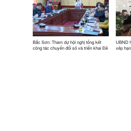
Bắc Sơn: Tham dự hội nghị tổng kết
UBND h
công tác chuyển đổi số và triển khai Đề
xếp hạn
án 06 năm 2024
cấp hu