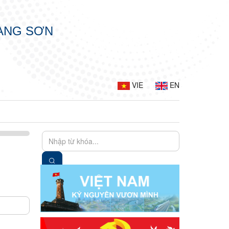
LẠNG SƠN
VIE
EN