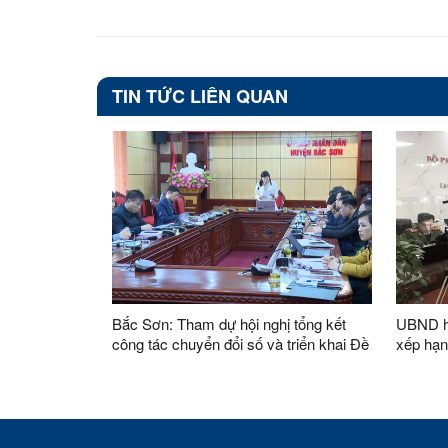
TIN TỨC LIÊN QUAN
Bắc Sơn: Tham dự hội nghị tổng kết
UBND h
công tác chuyển đổi số và triển khai Đề
xếp hạn
án 06 năm 2024
cấp hu