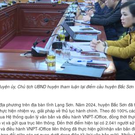
uyện ủy, Chủ tịch UBND huyện tham luận tại điểm cầu huyện Bắc Sơn
địa phương trên địa bàn tỉnh Lạng Sơn. Năm 2024, huyện Bắc Sơn đã t
thực hiện nhiệm vụ, giải pháp về thủ tục hành chính. Theo đó 100% cá
ua Hệ thống quản lý văn bản và điều hành VNPT-iOffice, đồng thời thự
 vị và gửi qua trục liên thông. Đến thời điểm hiện tại có 2.041 người s
và điều hành VNPT-iOffice liên thông đã thực hiện gửi/nhận văn bản đi
 trao đổi giữa các cơ quan dưới dạng điện tử (trừ văn bản mật). Nhiều 