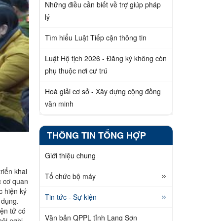
Những điều cần biết về trợ giúp pháp
lý
Tìm hiểu Luật Tiếp cận thông tin
Luật Hộ tịch 2026 - Đăng ký không còn
phụ thuộc nơi cư trú
Hoà giải cơ sở - Xây dựng cộng đồng
văn minh
THÔNG TIN TỔNG HỢP
Giới thiệu chung
riển khai
Tổ chức bộ máy
c cơ quan
c hiện ký
Tin tức - Sự kiện
ử dụng.
ện tử có
Văn bản QPPL tỉnh Lạng Sơn
hội nghị