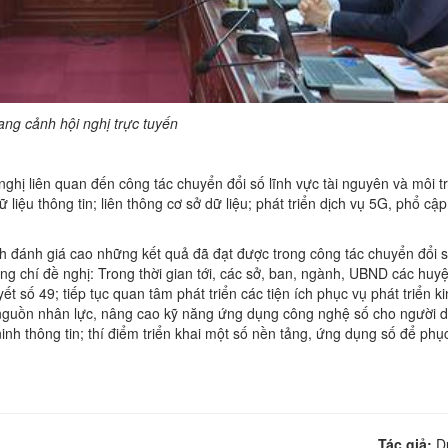
ng cảnh hội nghị trực tuyến
 kiến nghị liên quan đến công tác chuyển đổi số lĩnh vực tài nguyên và môi t
 dữ liệu thông tin; liên thông cơ sở dữ liệu; phát triển dịch vụ 5G, phổ cập
ỉnh đánh giá cao những kết quả đã đạt được trong công tác chuyển đổi 
Đồng chí đề nghị: Trong thời gian tới, các sở, ban, ngành, UBND các huy
 số 49; tiếp tục quan tâm phát triển các tiện ích phục vụ phát triển ki
g nguồn nhân lực, nâng cao kỹ năng ứng dụng công nghệ số cho người d
nh thông tin; thí điểm triển khai một số nền tảng, ứng dụng số để phục
Tác giả:
D