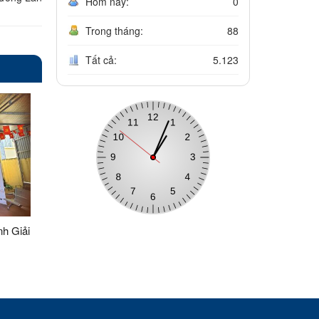
Hôm nay:
0
Trong tháng:
88
Tất cả:
5.123
h Giải
 Cực