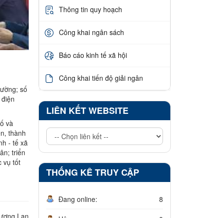
Thông tin quy hoạch
Công khai ngân sách
Báo cáo kinh tế xã hội
Công khai tiến độ giải ngân
rường; số
 điện
LIÊN KẾT WEBSITE
số và
ện, thành
nh - tế xã
ân; triển
 vụ tốt
THỐNG KÊ TRUY CẬP
Đang online:
8
ương Lan