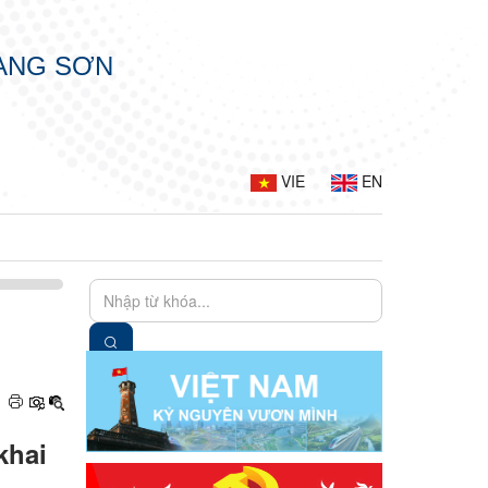
LẠNG SƠN
VIE
EN
 khai