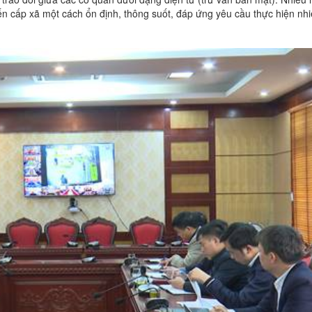
ến cấp xã một cách ổn định, thông suốt, đáp ứng yêu cầu thực hiện nh