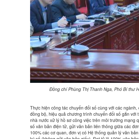
Đồng chí Phùng Thị Thanh Nga, Phó Bí thư H
Thực hiện công tác chuyển đổi số cùng với các ngành, 
đồng bộ, hiệu quả chương trình chuyển đổi số gắn với 
nhà nước xử lý hồ sơ công việc trên môi trường mạng q
số văn bản điện tử, gửi văn bản liên thông giữa các đơn
100% các cơ quan, đơn vị có Hệ thống quản lý văn bản 
ký số (không gửi văn bản giấy). Đạt tỷ lệ 100% văn bản