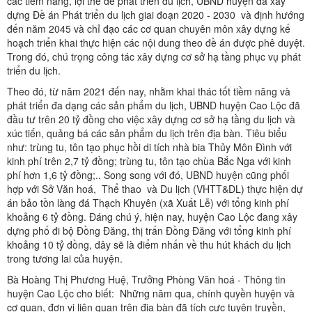
các tiềm năng, lợi thế để phát triển du lịch, UBND huyện đã xây
dựng Đề án Phát triển du lịch giai đoạn 2020 - 2030 và định hướng
đến năm 2045 và chỉ đạo các cơ quan chuyên môn xây dựng kế
hoạch triển khai thực hiện các nội dung theo đề án được phê duyệt.
Trong đó, chú trọng công tác xây dựng cơ sở hạ tầng phục vụ phát
triển du lịch.
Theo đó, từ năm 2021 đến nay, nhằm khai thác tốt tiềm năng và
phát triển đa dạng các sản phẩm du lịch, UBND huyện Cao Lộc đã
đầu tư trên 20 tỷ đồng cho việc xây dựng cơ sở hạ tầng du lịch và
xúc tiến, quảng bá các sản phẩm du lịch trên địa bàn. Tiêu biểu
như: trùng tu, tôn tạo phục hồi di tích nhà bia Thủy Môn Đình với
kinh phí trên 2,7 tỷ đồng; trùng tu, tôn tạo chùa Bắc Nga với kinh
phí hơn 1,6 tỷ đồng;.. Song song với đó, UBND huyện cũng phối
hợp với Sở Văn hoá, Thể thao và Du lịch (VHTT&DL) thực hiện dự
án bảo tồn làng đá Thạch Khuyên (xã Xuất Lễ) với tổng kinh phí
khoảng 6 tỷ đồng. Đáng chú ý, hiện nay, huyện Cao Lộc đang xây
dựng phố đi bộ Đồng Đăng, thị trấn Đồng Đăng với tổng kinh phí
khoảng 10 tỷ đồng, đây sẽ là điểm nhấn về thu hút khách du lịch
trong tương lai của huyện.
Bà Hoàng Thị Phương Huệ, Trưởng Phòng Văn hoá - Thông tin
huyện Cao Lộc cho biết: Những năm qua, chính quyền huyện và
cơ quan, đơn vị liên quan trên địa bàn đã tích cực tuyên truyền,