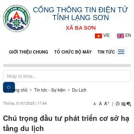
CỔNG THÔNG TIN ĐIỆN TỬ
TỈNH LẠNG SƠN
XÃ BA SƠN
VIE
EN
GIỚI THIỆU CHUNG
TỔ CHỨC BỘ MÁY
TIN TỨC - SỰ KIỆ
Toggle
naviga
Trang chủ
Tin tức - Sự kiện
Du Lịch
+
A
Thứ ba, 01/07/2025
|
17:44
A
|
-
A
Chú trọng đầu tư phát triển cơ sở hạ
tầng du lịch