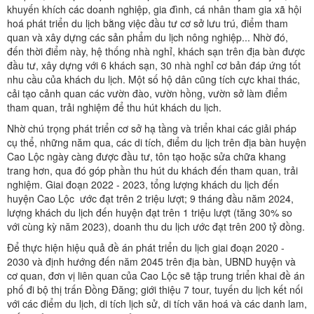
khuyến khích các doanh nghiệp, gia đình, cá nhân tham gia xã hội
hoá phát triển du lịch bằng việc đầu tư cơ sở lưu trú, điểm tham
quan và xây dựng các sản phẩm du lịch nông nghiệp... Nhờ đó,
đến thời điểm này, hệ thống nhà nghỉ, khách sạn trên địa bàn được
đầu tư, xây dựng với 6 khách sạn, 30 nhà nghỉ cơ bản đáp ứng tốt
nhu cầu của khách du lịch. Một số hộ dân cũng tích cực khai thác,
cải tạo cảnh quan các vườn đào, vườn hồng, vườn sở làm điểm
tham quan, trải nghiệm để thu hút khách du lịch.
Nhờ chú trọng phát triển cơ sở hạ tầng và triển khai các giải pháp
cụ thể, những năm qua, các di tích, điểm du lịch trên địa bàn huyện
Cao Lộc ngày càng được đầu tư, tôn tạo hoặc sửa chữa khang
trang hơn, qua đó góp phần thu hút du khách đến tham quan, trải
nghiệm. Giai đoạn 2022 - 2023, tổng lượng khách du lịch đến
huyện Cao Lộc ước đạt trên 2 triệu lượt; 9 tháng đầu năm 2024,
lượng khách du lịch đến huyện đạt trên 1 triệu lượt (tăng 30% so
với cùng kỳ năm 2023), doanh thu du lịch ước đạt trên 200 tỷ đồng.
Để thực hiện hiệu quả đề án phát triển du lịch giai đoạn 2020 -
2030 và định hướng đến năm 2045 trên địa bàn, UBND huyện và
cơ quan, đơn vị liên quan của Cao Lộc sẽ tập trung triển khai đề án
phố đi bộ thị trấn Đồng Đăng; giới thiệu 7 tour, tuyến du lịch kết nối
với các điểm du lịch, di tích lịch sử, di tích văn hoá và các danh lam,