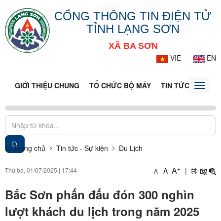
CỔNG THÔNG TIN ĐIỆN TỬ
TỈNH LẠNG SƠN
XÃ BA SƠN
VIE
EN
GIỚI THIỆU CHUNG
TỔ CHỨC BỘ MÁY
TIN TỨC - SỰ KIỆ
Toggle
naviga
Trang chủ
Tin tức - Sự kiện
Du Lịch
+
A
Thứ ba, 01/07/2025
|
17:44
A
|
-
A
Bắc Sơn phấn đấu đón 300 nghìn
lượt khách du lịch trong năm 2025