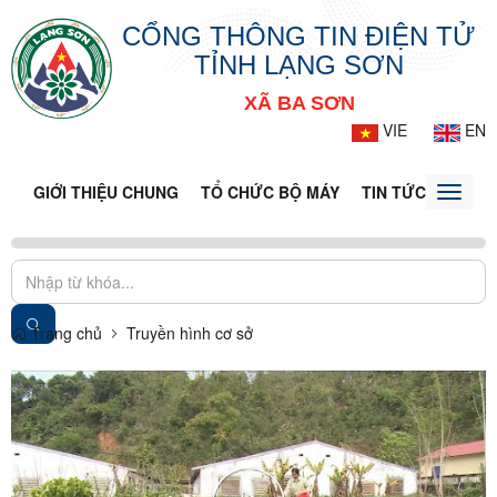
CỔNG THÔNG TIN ĐIỆN TỬ
TỈNH LẠNG SƠN
XÃ BA SƠN
VIE
EN
GIỚI THIỆU CHUNG
TỔ CHỨC BỘ MÁY
TIN TỨC - SỰ KIỆ
Toggle
naviga
Trang chủ
Truyền hình cơ sở