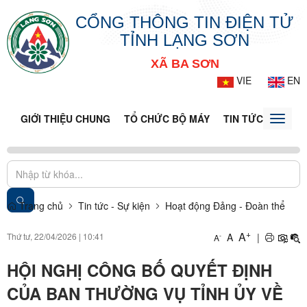
CỔNG THÔNG TIN ĐIỆN TỬ
TỈNH LẠNG SƠN
XÃ BA SƠN
VIE
EN
GIỚI THIỆU CHUNG
TỔ CHỨC BỘ MÁY
TIN TỨC - SỰ KIỆ
Toggle
naviga
Trang chủ
Tin tức - Sự kiện
Hoạt động Đảng - Đoàn thể
+
A
Thứ tư, 22/04/2026
|
10:41
A
|
-
A
HỘI NGHỊ CÔNG BỐ QUYẾT ĐỊNH
CỦA BAN THƯỜNG VỤ TỈNH ỦY VỀ