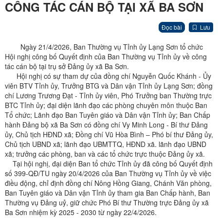
CÔNG TÁC CÁN BỘ TẠI XÃ BA SƠN
Đọc bài
Lưu
Ngày 21/4/2026, Ban Thường vụ Tỉnh ủy Lạng Sơn tổ chức
Hội nghị công bố Quyết định của Ban Thường vụ Tỉnh ủy về công
tác cán bộ tại trụ sở Đảng ủy xã Ba Sơn.
Hội nghị có sự tham dự của đồng chí Nguyễn Quốc Khánh - Ủy
viên BTV Tỉnh ủy, Trưởng BTG và Dân vận Tỉnh ủy Lạng Sơn; đồng
chí Lương Trương Đạt - Tỉnh ủy viên, Phó Trưởng ban Thường trực
BTC Tỉnh ủy; đại diện lãnh đạo các phòng chuyên môn thuộc Ban
Tổ chức; Lãnh đạo Ban Tuyên giáo và Dân vận Tỉnh ủy; Ban Chấp
hành Đảng bộ xã Ba Sơn có đồng chí Vy Minh Long - Bí thư Đảng
ủy, Chủ tịch HĐND xã; Đồng chí Vũ Hòa Bình – Phó bí thư Đảng ủy,
Chủ tịch UBND xã; lãnh đạo UBMTTQ, HĐND xã. lãnh đạo UBND
xã; trưởng các phòng, ban và các tổ chức trực thuộc Đảng ủy xã.
Tại hội nghị, đại diện Ban tổ chức Tỉnh ủy đã công bố Quyết định
số 399-QĐ/TU ngày 20/4/2026 của Ban Thường vụ Tỉnh ủy về việc
điều động, chỉ định đồng chí Nông Hồng Giang, Chánh Văn phòng,
Ban Tuyên giáo và Dân vận Tỉnh ủy tham gia Ban Chấp hành, Ban
Thường vụ Đảng uỷ, giữ chức Phó Bí thư Thường trực Đảng ủy xã
Ba Sơn nhiệm kỳ 2025 - 2030 từ ngày 22/4/2026.