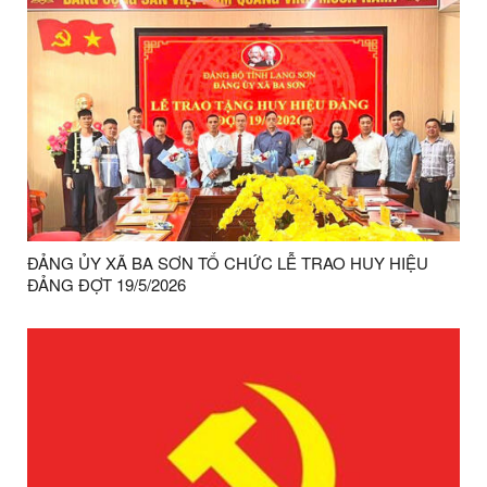
ĐẢNG ỦY XÃ BA SƠN TỔ CHỨC LỄ TRAO HUY HIỆU
ĐẢNG ĐỢT 19/5/2026