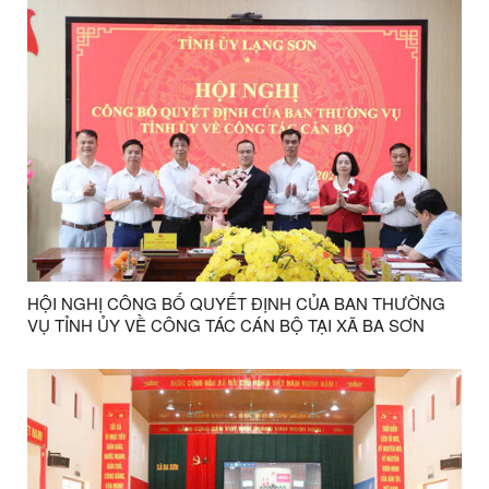
HỘI NGHỊ CÔNG BỐ QUYẾT ĐỊNH CỦA BAN THƯỜNG
VỤ TỈNH ỦY VỀ CÔNG TÁC CÁN BỘ TẠI XÃ BA SƠN