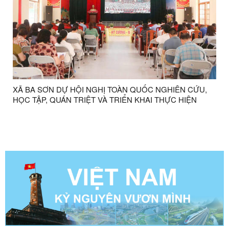
XÃ BA SƠN DỰ HỘI NGHỊ TOÀN QUỐC NGHIÊN CỨU,
HỌC TẬP, QUÁN TRIỆT VÀ TRIỂN KHAI THỰC HIỆN
NGHỊ QUYẾT HỘI NGHỊ LẦN THỨ HAI BAN CHẤP HÀNH
TRUNG ƯƠNG ĐẢNG KHOÁ XIV