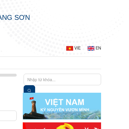
LẠNG SƠN
VIE
EN