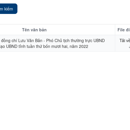
ìm kiếm
Tên văn bản
File đ
 đồng chí Lưu Văn Bản - Phó Chủ tịch thường trực UBND
Tải v
 đạo UBND tỉnh tuần thứ bốn mươi hai, năm 2022