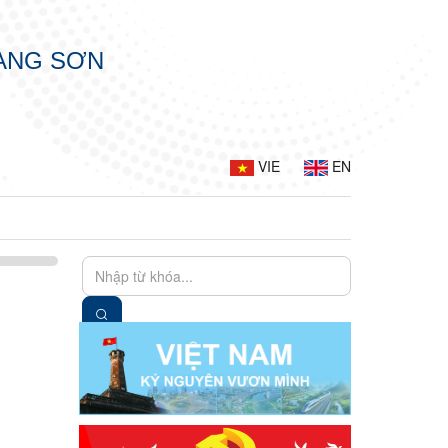
LẠNG SƠN
VIE
EN