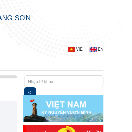
LẠNG SƠN
VIE
EN