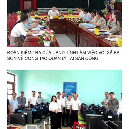
ĐOÀN KIỂM TRA CỦA UBND TỈNH LÀM VIỆC VỚI XÃ BA
SƠN VỀ CÔNG TÁC QUẢN LÝ TÀI SẢN CÔNG