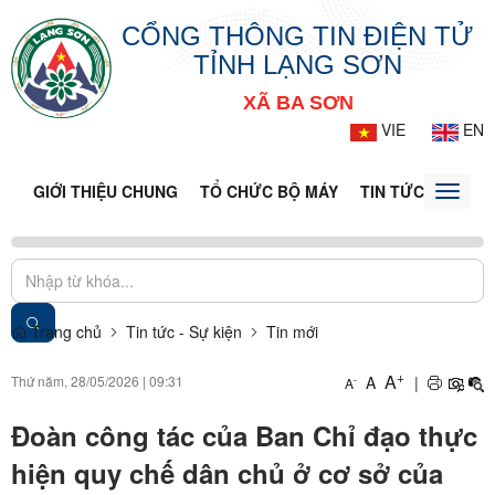
CỔNG THÔNG TIN ĐIỆN TỬ
TỈNH LẠNG SƠN
XÃ BA SƠN
VIE
EN
GIỚI THIỆU CHUNG
TỔ CHỨC BỘ MÁY
TIN TỨC - SỰ KIỆ
Toggle
naviga
Trang chủ
Tin tức - Sự kiện
Tin mới
+
A
Thứ năm, 28/05/2026
|
09:31
A
|
-
A
Đoàn công tác của Ban Chỉ đạo thực
hiện quy chế dân chủ ở cơ sở của