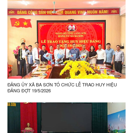
ĐẢNG ỦY XÃ BA SƠN TỔ CHỨC LỄ TRAO HUY HIỆU
ĐẢNG ĐỢT 19/5/2026