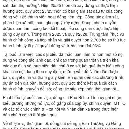
sát, dân thụ hưởng”. Hiện 25/25 thôn đã xây dựng và thực hiện
hương ước, quy ước; 25/25 thôn có ban giám sát đầu tư của cộng
đồng với 125 thành viên hoạt động nền nếp. Công tác giám sát,
phản biện xã hội, tham gia góp ý xây dựng Đảng, chính quyền
được quan tâm; công tác đối thoại, tiếp công dân được thực hiện
đúng quy định. Trong năm 2025 và quý I/2026, Trung tâm Phục vụ
hành chính công xã tiếp nhận và giải quyết hơn 2.700 hồ sơ thủ tục
hành hính, tỷ lệ giải quyết đúng và trước hạn đạt 96%.
Tại buổi làm việc, các đại biểu đã thảo luận, làm rõ hơn một số nội
dung về công tác lãnh đạo, chỉ đạo trong quán triệt và triển khai
các quy định về thực hiện dân chủ ở cơ sở; kết quả thực hiện công
khai các nội dung theo quy định, những vấn đề Nhân dân được
bàn, quyết định và tham gia ý kiến liên quan đến các chương trình,
dự án trên địa bàn, hương ước, quy ước thôn; kết quả cải cách
hành chính, chuyển đổi số; công tác sắp xếp thôn thời gian tới...
Phát biểu tại buổi làm việc, đồng chí Phó Bí thư Tỉnh ủy ghi nhận,
biểu dương những nỗ lực, cố gắng của cấp ủy, chính quyền, MTTQ
và các tổ chức chính trị - xã hội và Nhân dân xã trong thực hiện
dân chủ ở cơ sở thời gian qua.
Về nhiệm vụ thời gian tới, đồng chí đề nghị Ban Thường vụ Đảng