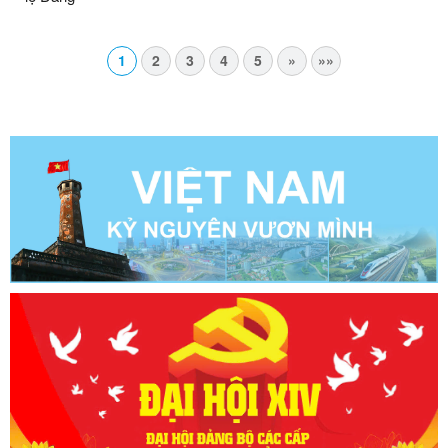
1
2
3
4
5
»
»»