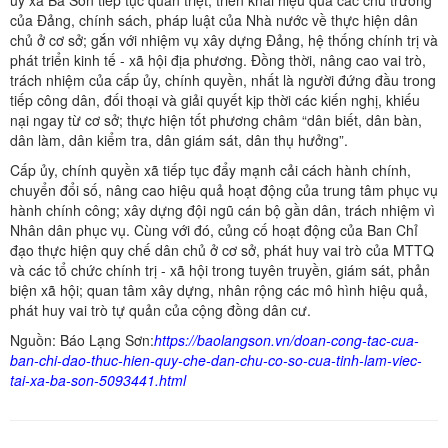
ủy xã Ba Sơn tiếp tục quán triệt, triển khai hiệu quả các chủ trương
của Đảng, chính sách, pháp luật của Nhà nước về thực hiện dân
chủ ở cơ sở; gắn với nhiệm vụ xây dựng Đảng, hệ thống chính trị và
phát triển kinh tế - xã hội địa phương. Đồng thời, nâng cao vai trò,
trách nhiệm của cấp ủy, chính quyền, nhất là người đứng đầu trong
tiếp công dân, đối thoại và giải quyết kịp thời các kiến nghị, khiếu
nại ngay từ cơ sở; thực hiện tốt phương châm “dân biết, dân bàn,
dân làm, dân kiểm tra, dân giám sát, dân thụ hưởng”.
Cấp ủy, chính quyền xã tiếp tục đẩy mạnh cải cách hành chính,
chuyển đổi số, nâng cao hiệu quả hoạt động của trung tâm phục vụ
hành chính công; xây dựng đội ngũ cán bộ gần dân, trách nhiệm vì
Nhân dân phục vụ. Cùng với đó, củng cố hoạt động của Ban Chỉ
đạo thực hiện quy chế dân chủ ở cơ sở, phát huy vai trò của MTTQ
và các tổ chức chính trị - xã hội trong tuyên truyền, giám sát, phản
biện xã hội; quan tâm xây dựng, nhân rộng các mô hình hiệu quả,
phát huy vai trò tự quản của cộng đồng dân cư.
Nguồn: Báo Lạng Sơn:
https://baolangson.vn/doan-cong-tac-cua-
ban-chi-dao-thuc-hien-quy-che-dan-chu-co-so-cua-tinh-lam-viec-
tai-xa-ba-son-5093441.html