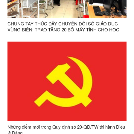
CHUNG TAY THÚC ĐẨY CHUYỂN ĐỔI SỐ GIÁO DỤC
VÙNG BIÊN: TRAO TẶNG 20 BỘ MÁY TÍNH CHO HỌC
SINH XÃ BA SƠN
Những điểm mới trong Quy định số 20-QĐ/TW thi hành Điều
lệ Đảng