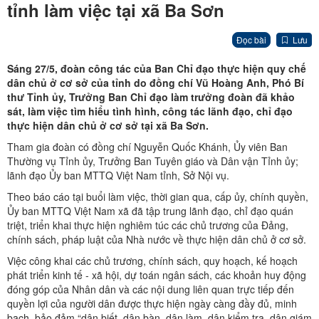
tỉnh làm việc tại xã Ba Sơn
Đọc bài
Lưu
Sáng 27/5, đoàn công tác của Ban Chỉ đạo thực hiện quy chế
dân chủ ở cơ sở của tỉnh do đồng chí Vũ Hoàng Anh, Phó Bí
thư Tỉnh ủy, Trưởng Ban Chỉ đạo làm trưởng đoàn đã khảo
sát, làm việc tìm hiểu tình hình, công tác lãnh đạo, chỉ đạo
thực hiện dân chủ ở cơ sở tại xã Ba Sơn.
Tham gia đoàn có đồng chí Nguyễn Quốc Khánh, Ủy viên Ban
Thường vụ Tỉnh ủy, Trưởng Ban Tuyên giáo và Dân vận Tỉnh ủy;
lãnh đạo Ủy ban MTTQ Việt Nam tỉnh, Sở Nội vụ.
Theo báo cáo tại buổi làm việc, thời gian qua, cấp ủy, chính quyền,
Ủy ban MTTQ Việt Nam xã đã tập trung lãnh đạo, chỉ đạo quán
triệt, triển khai thực hiện nghiêm túc các chủ trương của Đảng,
chính sách, pháp luật của Nhà nước về thực hiện dân chủ ở cơ sở.
Việc công khai các chủ trương, chính sách, quy hoạch, kế hoạch
phát triển kinh tế - xã hội, dự toán ngân sách, các khoản huy động
đóng góp của Nhân dân và các nội dung liên quan trực tiếp đến
quyền lợi của người dân được thực hiện ngày càng đầy đủ, minh
bạch, bảo đảm “dân biết, dân bàn, dân làm, dân kiểm tra, dân giám