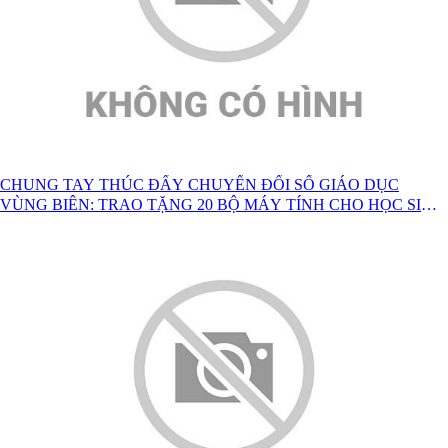
CHUNG TAY THÚC ĐẨY CHUYỂN ĐỔI SỐ GIÁO DỤC
VÙNG BIÊN: TRAO TẶNG 20 BỘ MÁY TÍNH CHO HỌC SINH
XÃ BA SƠN