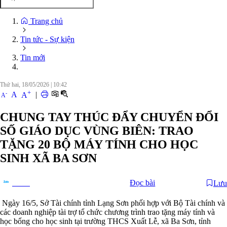
Trang chủ
Tin tức - Sự kiện
Tin mới
Thứ hai, 18/05/2026
|
10:42
+
-
A
|
A
A
CHUNG TAY THÚC ĐẨY CHUYỂN ĐỔI
SỐ GIÁO DỤC VÙNG BIÊN: TRAO
TẶNG 20 BỘ MÁY TÍNH CHO HỌC
SINH XÃ BA SƠN
Đọc bài
Lưu
Chia sẻ
Ngày 16/5, Sở Tài chính tỉnh Lạng Sơn phối hợp với Bộ Tài chính và
các doanh nghiệp tài trợ tổ chức chương trình trao tặng máy tính và
học bổng cho học sinh tại trường THCS Xuất Lễ, xã Ba Sơn, tỉnh