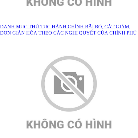
DANH MỤC THỦ TỤC HÀNH CHÍNH BÃI BỎ, CẮT GIẢM,
ĐƠN GIẢN HÓA THEO CÁC NGHỊ QUYẾT CỦA CHÍNH PHỦ