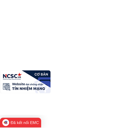
Trang thông tin điện tử xã Ba Sơn
Trưởng Ban biên tập:
Địa chỉ:
Thôn Bản Vàng, xã Ba Sơn, tỉnh Lạng Sơn
Điện thoại:
0396xzxxxxx
Email:
quantricanhac@gmail---------.vn
Copyright Ⓒ Cổng thông tin điện tử tỉnh Lạng Sơn. All Rights
Reserved
Đã kết nối EMC