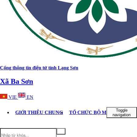
Cổng thông tin điện tử tỉnh Lạng Sơn
Xã Ba Sơn
VIE
EN
Toggle
GIỚI THIỆU CHUNG
TỔ CHỨC BỘ MÁY
TIN TỨ
navigation