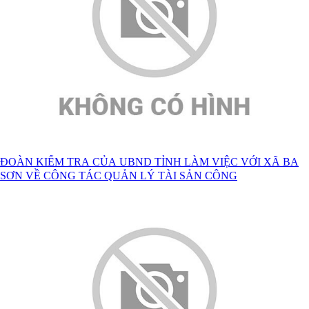
ĐOÀN KIỂM TRA CỦA UBND TỈNH LÀM VIỆC VỚI XÃ BA
SƠN VỀ CÔNG TÁC QUẢN LÝ TÀI SẢN CÔNG