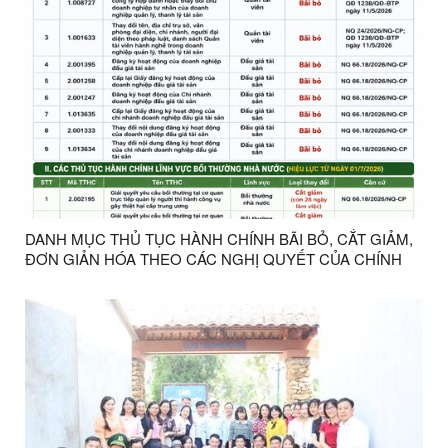
DANH MỤC THỦ TỤC HÀNH CHÍNH BÃI BỎ, CẮT GIẢM,
ĐƠN GIẢN HÓA THEO CÁC NGHỊ QUYẾT CỦA CHÍNH
PHỦ