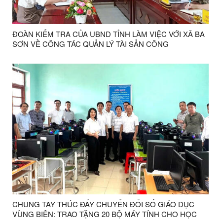
ĐOÀN KIỂM TRA CỦA UBND TỈNH LÀM VIỆC VỚI XÃ BA
SƠN VỀ CÔNG TÁC QUẢN LÝ TÀI SẢN CÔNG
CHUNG TAY THÚC ĐẨY CHUYỂN ĐỔI SỐ GIÁO DỤC
VÙNG BIÊN: TRAO TẶNG 20 BỘ MÁY TÍNH CHO HỌC