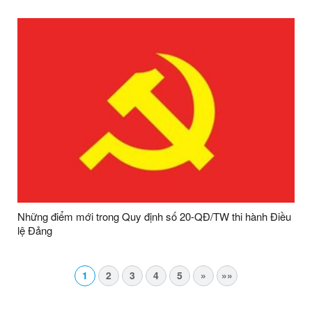
SINH XÃ BA SƠN
Những điểm mới trong Quy định số 20-QĐ/TW thi hành Điều
lệ Đảng
1
2
3
4
5
»
»»