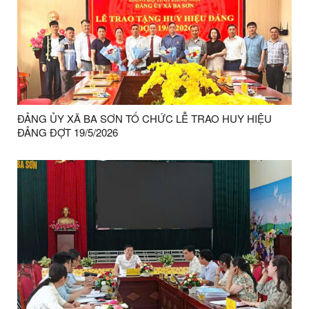
ĐẢNG ỦY XÃ BA SƠN TỔ CHỨC LỄ TRAO HUY HIỆU
ĐẢNG ĐỢT 19/5/2026