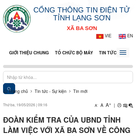
CỔNG THÔNG TIN ĐIỆN TỬ
TỈNH LẠNG SƠN
XÃ BA SƠN
VIE
EN
GIỚI THIỆU CHUNG
TỔ CHỨC BỘ MÁY
TIN TỨC - SỰ KIỆ
Toggle
naviga
Trang chủ
Tin tức - Sự kiện
Tin mới
+
A
Thứ ba, 19/05/2026
|
09:16
A
|
-
A
ĐOÀN KIỂM TRA CỦA UBND TỈNH
LÀM VIỆC VỚI XÃ BA SƠN VỀ CÔNG