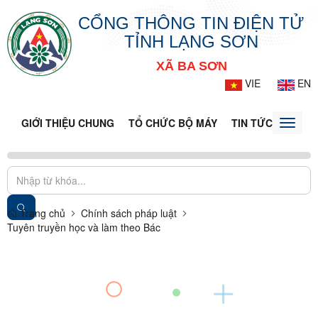
CỔNG THÔNG TIN ĐIỆN TỬ
TỈNH LẠNG SƠN
XÃ BA SƠN
VIE
EN
GIỚI THIỆU CHUNG
TỔ CHỨC BỘ MÁY
TIN TỨC - SỰ KIỆ
Toggle
naviga
Trang chủ
Chính sách pháp luật
Tuyên truyền học và làm theo Bác