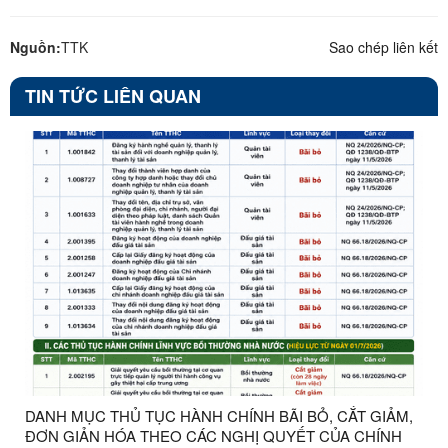
Nguồn:
TTK
Sao chép liên kết
TIN TỨC LIÊN QUAN
DANH MỤC THỦ TỤC HÀNH CHÍNH BÃI BỎ, CẮT GIẢM,
ĐƠN GIẢN HÓA THEO CÁC NGHỊ QUYẾT CỦA CHÍNH