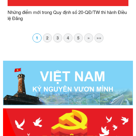
Những điểm mới trong Quy định số 20-QĐ/TW thi hành Điều
lệ Đảng
1
2
3
4
5
»
»»