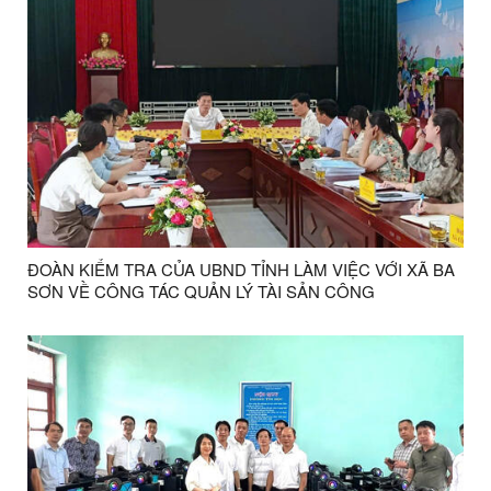
ĐOÀN KIỂM TRA CỦA UBND TỈNH LÀM VIỆC VỚI XÃ BA
SƠN VỀ CÔNG TÁC QUẢN LÝ TÀI SẢN CÔNG