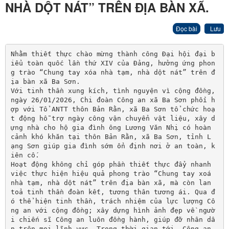
NHÀ DỘT NÁT” TRÊN ĐỊA BÀN XÃ.
Đọc bài
Lưu
Nhằm thiết thực chào mừng thành công Đại hội đại b
iểu toàn quốc lần thứ XIV của Đảng, hưởng ứng phon
g trào “Chung tay xóa nhà tạm, nhà dột nát” trên đ
ịa bàn xã Ba Sơn.

Với tinh thần xung kích, tình nguyện vì cộng đồng, 
ngày 26/01/2026, Chi đoàn Công an xã Ba Sơn phối h
ợp với Tổ ANTT thôn Bản Rằn, xã Ba Sơn tổ chức hoạ
t động hỗ trợ ngày công vận chuyển vật liệu, xây d
ựng nhà cho hộ gia đình ông Lương Văn Nhị có hoàn 
cảnh khó khăn tại thôn Bản Rằn, xã Ba Sơn, tỉnh L
ạng Sơn giúp gia đình sớm ổn định nơi ở an toàn, k
iên cố.

Hoạt động không chỉ góp phần thiết thực đẩy nhanh 
việc thực hiện hiệu quả phong trào “Chung tay xoá 
nhà tạm, nhà dột nát” trên địa bàn xã, mà còn lan 
toả tinh thần đoàn kết, tương thân tương ái. Qua đ
ó thể hiện tinh thần, trách nhiệm của lực lượng Cô
ng an với cộng đồng; xây dựng hình ảnh đẹp về ngườ
i chiến sĩ Công an luôn đồng hành, giúp đỡ nhân dâ
n trên mọi lĩnh vực. Trong thời gian tới, Công an 