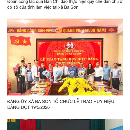
Đoàn công tác của Ban Chỉ đạo thực hiện quy chế dân chủ ở
cơ sở của tỉnh làm việc tại xã Ba Sơn
ĐẢNG ỦY XÃ BA SƠN TỔ CHỨC LỄ TRAO HUY HIỆU
ĐẢNG ĐỢT 19/5/2026