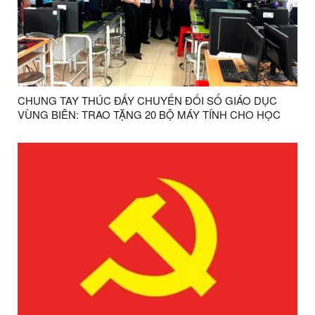
CHUNG TAY THÚC ĐẨY CHUYỂN ĐỔI SỐ GIÁO DỤC
VÙNG BIÊN: TRAO TẶNG 20 BỘ MÁY TÍNH CHO HỌC
SINH XÃ BA SƠN