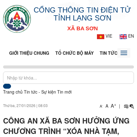
CỔNG THÔNG TIN ĐIỆN TỬ
TỈNH LẠNG SƠN
XÃ BA SƠN
VIE
EN
GIỚI THIỆU CHUNG
TỔ CHỨC BỘ MÁY
TIN TỨC - SỰ KIỆ
Toggle
naviga
Trang chủ
Tin tức - Sự kiện
Tin mới
+
A
Thứ ba, 27/01/2026
|
08:03
A
|
-
A
CÔNG AN XÃ BA SƠN HƯỞNG ỨNG
CHƯƠNG TRÌNH “XÓA NHÀ TẠM,