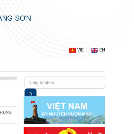
LẠNG SƠN
VIE
EN
g HĐND