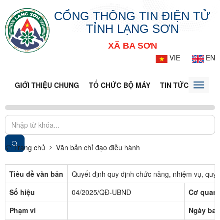
CỔNG THÔNG TIN ĐIỆN TỬ
TỈNH LẠNG SƠN
XÃ BA SƠN
VIE
EN
GIỚI THIỆU CHUNG
TỔ CHỨC BỘ MÁY
TIN TỨC - SỰ KIỆ
Toggle
naviga
Trang chủ
Văn bản chỉ đạo điều hành
Tiêu đề văn bản
Quyết định quy định chức năng, nhiệm vụ, quyề
Số hiệu
04/2025/QĐ-UBND
Cơ quan 
Phạm vi
Ngày ban