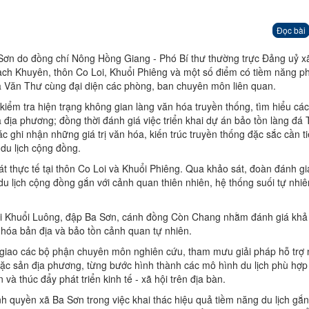
Đọc bài
Sơn do đồng chí Nông Hồng Giang - Phó Bí thư thường trực Đảng uỷ x
ạch Khuyên, thôn Co Loi, Khuổi Phiêng và một số điểm có tiềm năng ph
ứa Văn Thư cùng đại diện các phòng, ban chuyên môn liên quan.
iểm tra hiện trạng không gian làng văn hóa truyền thống, tìm hiểu các
a địa phương; đồng thời đánh giá việc triển khai dự án bảo tồn làng đá
ghi nhận những giá trị văn hóa, kiến trúc truyền thống đặc sắc cần ti
 du lịch cộng đồng.
át thực tế tại thôn Co Loi và Khuổi Phiêng. Qua khảo sát, đoàn đánh gi
 du lịch cộng đồng gắn với cảnh quan thiên nhiên, hệ thống suối tự nhi
ối Khuổi Luông, đập Ba Sơn, cánh đồng Còn Chang nhằm đánh giá khả
 hóa bản địa và bảo tồn cảnh quan tự nhiên.
t giao các bộ phận chuyên môn nghiên cứu, tham mưu giải pháp hỗ trợ 
ặc sản địa phương, từng bước hình thành các mô hình du lịch phù hợp 
à thúc đẩy phát triển kinh tế - xã hội trên địa bàn.
h quyền xã Ba Sơn trong việc khai thác hiệu quả tiềm năng du lịch gắn