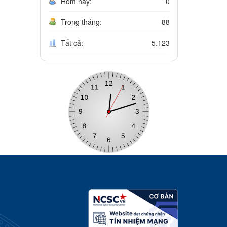
Hôm nay:
0
Trong tháng:
88
Tất cả:
5.123