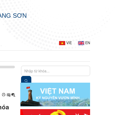
LẠNG SƠN
VIE
EN
hóa