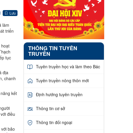
Lưu
ã làm
át triển
 hoạt
THÔNG TIN TUYÊN
 Thạch
TRUYỀN
ếp tục
Tuyên truyền học và làm theo Bác
á địa
ên, chanh
Tuyên truyền nông thôn mới
 năng kết
Định hướng tuyên truyền
người
Thông tin cơ sở
với điều
Thông tin đối ngoại
 với bảo