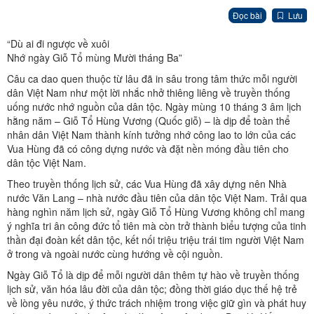
Đọc bài
Lưu
“Dù ai đi ngược về xuôi
Nhớ ngày Giỗ Tổ mùng Mười tháng Ba”
Câu ca dao quen thuộc từ lâu đã in sâu trong tâm thức mỗi người
dân Việt Nam như một lời nhắc nhở thiêng liêng về truyền thống
uống nước nhớ nguồn của dân tộc. Ngày mùng 10 tháng 3 âm lịch
hằng năm – Giỗ Tổ Hùng Vương (Quốc giỗ) – là dịp để toàn thể
nhân dân Việt Nam thành kính tưởng nhớ công lao to lớn của các
Vua Hùng đã có công dựng nước và đặt nền móng đầu tiên cho
dân tộc Việt Nam.
Theo truyền thống lịch sử, các Vua Hùng đã xây dựng nên Nhà
nước Văn Lang – nhà nước đầu tiên của dân tộc Việt Nam. Trải qua
hàng nghìn năm lịch sử, ngày Giỗ Tổ Hùng Vương không chỉ mang
ý nghĩa tri ân công đức tổ tiên mà còn trở thành biểu tượng của tinh
thần đại đoàn kết dân tộc, kết nối triệu triệu trái tim người Việt Nam
ở trong và ngoài nước cùng hướng về cội nguồn.
Ngày Giỗ Tổ là dịp để mỗi người dân thêm tự hào về truyền thống
lịch sử, văn hóa lâu đời của dân tộc; đồng thời giáo dục thế hệ trẻ
về lòng yêu nước, ý thức trách nhiệm trong việc giữ gìn và phát huy