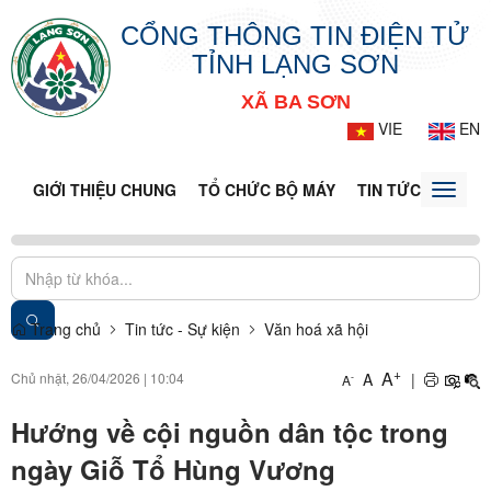
CỔNG THÔNG TIN ĐIỆN TỬ
TỈNH LẠNG SƠN
XÃ BA SƠN
VIE
EN
GIỚI THIỆU CHUNG
TỔ CHỨC BỘ MÁY
TIN TỨC - SỰ KIỆ
Toggle
naviga
Trang chủ
Tin tức - Sự kiện
Văn hoá xã hội
+
A
Chủ nhật, 26/04/2026
|
10:04
A
|
-
A
Hướng về cội nguồn dân tộc trong
ngày Giỗ Tổ Hùng Vương