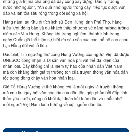
những giá trị mà cha ông đã dày công xây dựng. Đạo lý “Uống
nước nhớ nguồn”, “Ăn quả nhớ người trồng cây” tiếp tục được vun
đắp và lan tỏa sâu rộng trong đời sống xã hội.
Hằng năm, tại Khu di tích lịch sử Đền Hùng, tỉnh Phú Thọ, hàng
triệu lượt đồng bào và du khách thập phương về dâng hương tưởng
niệm các Vua Hùng. Không khí trang nghiêm, thành kính trong
ngày Quốc giỗ thể hiện sự biết ơn sâu sắc của các thế hệ con cháu
Lạc Hồng đối với tổ tiên.
Đặc biệt, Tín ngưỡng thờ cúng Hùng Vương của người Việt đã được
UNESCO công nhận là Di sản văn hóa phi vật thể đại diện của
nhân loại. Đây không chỉ là niềm tự hào của nhân dân Việt Nam
mà còn khẳng định giá trị trường tồn của truyền thống văn hóa dân
tộc trong dòng chảy văn hóa nhân loại.
Giỗ Tổ Hùng Vương vì thế không chỉ là một ngày lễ truyền thống
mà còn là ngày hội văn hóa lớn của dân tộc, góp phần bồi đắp tinh
thần yêu nước, củng cố khối đại đoàn kết toàn dân và nhắc nhở
mỗi người Việt Nam luôn hướng về cội nguồn dân tộc.