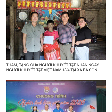
THĂM, TẶNG QUÀ NGƯỜI KHUYẾT TẬT NHÂN NGÀY
NGƯỜI KHUYẾT TẬT VIỆT NAM 18/4 TẠI XÃ BA SƠN