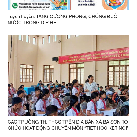
Tuyên truyền: TĂNG CƯỜNG PHÒNG, CHỐNG ĐUỐI
NƯỚC TRONG DỊP HÈ
CÁC TRƯỜNG TH, THCS TRÊN ĐỊA BÀN XÃ BA SƠN TỔ
CHỨC HOẠT ĐỘNG CHUYÊN MÔN “TIẾT HỌC KẾT NỐI”