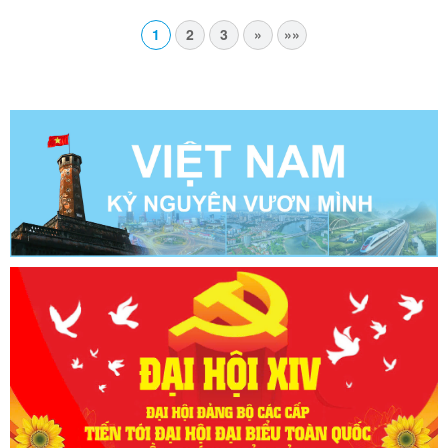
1
2
3
»
»»